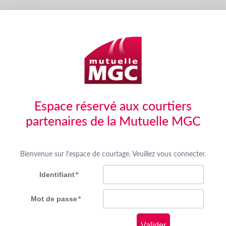
Saut au contenu
Panneau de gestion des cookies
Espace réservé aux courtiers
partenaires de la Mutuelle MGC
Bienvenue sur l'espace de courtage. Veuillez vous connecter.
Identifiant
*
Mot de passe
*
Valider